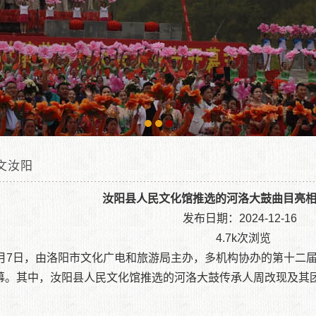
文汝阳
文动态
汝阳县人民文化馆推选的河洛大鼓曲目亮
发布日期：2024-12-16
术天地
4.7k次浏览
2月7日，由洛阳市文化广电和旅游局主办，多机构协办的第十二
舍风貌
幕。其中，汝阳县人民文化馆推选的河洛大鼓传承人周改现及其
前位置：
汝阳县文化馆|汝阳文化馆|汝阳县人民文化馆
»
艺术天地
»
人文汝阳
» 汝阳
。