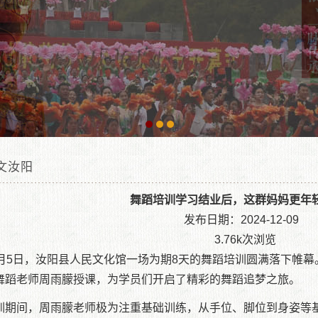
文汝阳
作园地
舞蹈培训学习结业后，这群妈妈更年轻
发布日期：2024-12-09
文动态
3.76k次浏览
2月5日，汝阳县人民文化馆一场为期8天的舞蹈培训圆满落下帷幕
术天地
舞蹈老师周雨朦授课，为学员们开启了精彩的舞蹈追梦之旅。
当前位置：
汝阳县文化馆|汝阳文化馆|汝阳县人民文化馆
»
艺术天地
»
人文汝
训期间，周雨朦老师极为注重基础训练，从手位、脚位到身姿等