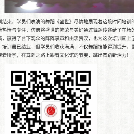
训结束，学员们表演的舞蹈《盛世》尽情地展现着这段时间培训
着热情与专注，仿佛将盛世的繁荣与美好通过舞蹈传递给了在场
演，赢得了台下观众的阵阵掌声和由衷赞叹，也为这次培训画上
。培训虽已结业，但学员们收获满满，不仅舞蹈技能得到提升，
带着所学，在舞蹈之路上跟着文化馆的节奏，跳出舞蹈新活力！