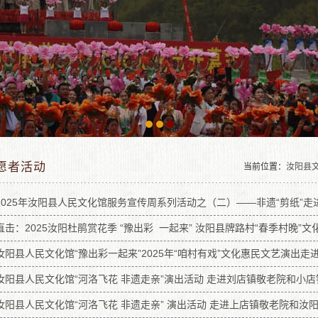
愿者活动
当前位置：
汝阳县文
2025年汝阳县人民文化馆服务宣传周系列活动之（二）——非遗“剪纸”
直击：2025汝阳杜鹃赏花季 “豫出彩 一起来” 汝阳县牌路村“春季村晚”
汝阳县人民文化馆“豫出彩一起来”2025年“咱村有戏”文化惠民文艺演出走
汝阳县人民文化馆“河洛飞花 非遗走亲”演出活动 走进刘店镇敬老院和小
汝阳县人民文化馆“河洛飞花 非遗走亲” 演出活动 走进上店镇敬老院和汝