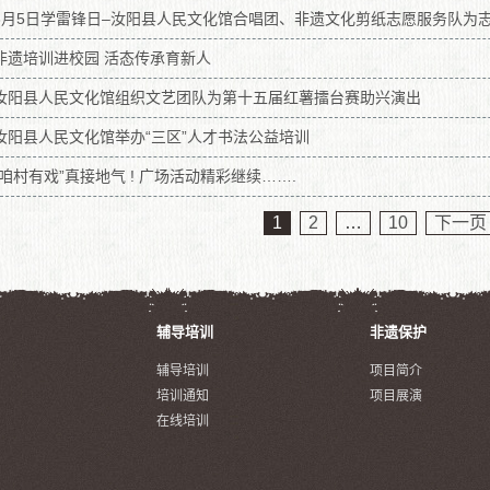
3月5日学雷锋日–汝阳县人民文化馆合唱团、非遗文化剪纸志愿服务队为
非遗培训进校园 活态传承育新人
汝阳县人民文化馆组织文艺团队为第十五届红薯擂台赛助兴演出
汝阳县人民文化馆举办“三区”人才书法公益培训
“咱村有戏”真接地气 ! 广场活动精彩继续…….
1
2
…
10
下一页
辅导培训
非遗保护
辅导培训
项目简介
培训通知
项目展演
在线培训