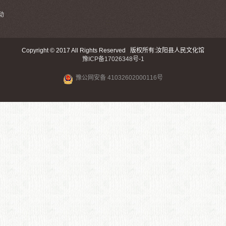
动
Copyright © 2017 All Rights Reserved 版权所有:汝阳县人民文化馆
豫ICP备17026348号-1
豫公网安备 41032602000116号