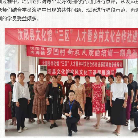
训过程中，培训老师对每个爱好戏曲的学员们进行点评，从发声
老师们结合学员演唱中出现的共性问题，现场进行唱段示范，再
训的学员受益颇多。