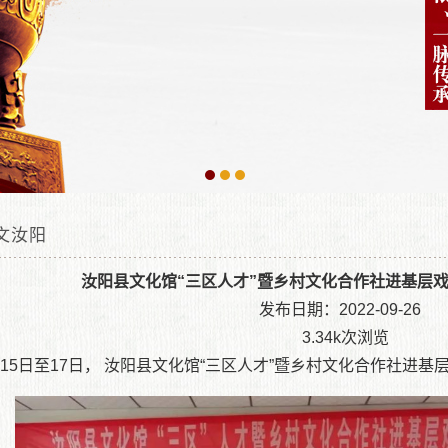
文汝阳
愿者活动
汝阳县文化馆“三区人才”暨乡村文化合作社进基层
发布日期：2022-09-26
导培训
3.34k次浏览
月15日至17日， 汝阳县文化馆“三区人才”暨乡村文化合作社进
舍风貌
位置：
汝阳县文化馆|汝阳文化馆|汝阳县人民文化馆
»
艺术天地
»
人文汝阳
» 汝阳县文