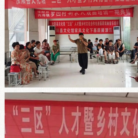
走进内埠镇