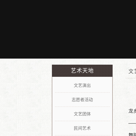
艺术天地
文
群
文艺演出
艺
志愿者活动
龙
馆
文艺团体
—
当前
民间艺术
舞