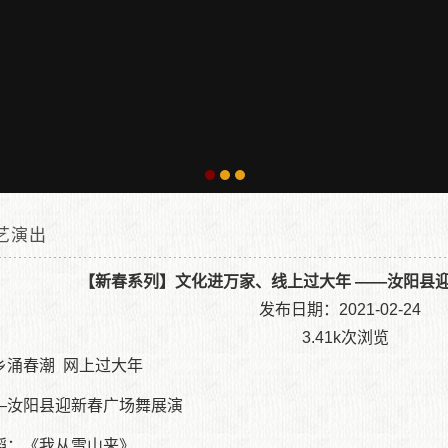
艺演出
文动态
【新春系列】文化进万家、线上过大年 ——汝阳县
发布日期：2021-02-24
术天地
3.41k次浏览
乡涌春潮 网上过大年
舍风貌
—汝阳县迎新春广场舞展演
位置：
汝阳县文化馆|汝阳文化馆|汝阳县人民文化馆
»
艺术天地
»
文艺演出
» 【新春
蹈：《我从雪山来》