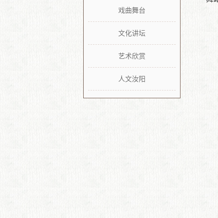
场舞
戏曲舞台
文化讲坛
艺术欣赏
人文汝阳