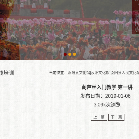
线培训
当前位置：
汝阳县文化馆|汝阳文化馆|汝阳县人民文化
文动态
葫芦丝入门教学 第一讲
发布日期：2019-01-06
3.09k次浏览
上一篇
下一篇