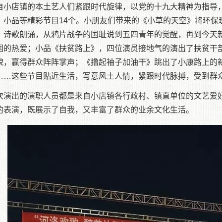
自小店镇的本土艺人们紧跟时代旋律，以党的十九大精神为指导
、小品等精彩节目14个。小朋友们带来的《小草的天空》将环保
》诗歌朗诵，从鸦片战争的国耻说到五四青年的觉醒，再到今天
国的热爱；小品《扶贫路上》，四位演员接地气的演出了扶贫干
貌，赢得群众阵阵掌声；《撸起袖子加油干》跳出了小康路上的
……这些节目贴近生活，写意风土人情，紧跟时代脉搏，受到群
次演出的演职人员都是来自小店镇各行政村、镇直单位的文艺爱
的表演，既展示了自我，又丰富了群众的业余文化生活。