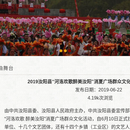
曲舞台
艺演出
2019汝阳县“河洛欢歌醉美汝阳”消夏广场群众文
发布日期：2019-06-22
文动态
4.19k次浏览
位置：
汝阳县文化馆|汝阳文化馆|汝阳县人民文化馆
»
艺术天地
»
戏曲舞台
» 2019
由中共汝阳县委、汝阳县人民政府主办，中共汝阳县委宣传部、
“河洛欢歌 醉美汝阳”消夏广场群众文化活动，自6月10日正
乡专场
单位、十几个文艺团体，还有十四个乡镇（工业区）的文艺人