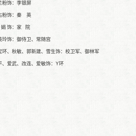
兰粉饰：李银屏
占粉饰：秦 英
 娟 饰：家 院
美玲饰：御侍卫、常随宫
宝环、秋敏、郭新建、雪生饰：校卫军、御林军
平、爱武、改连、爱敏饰：Y环