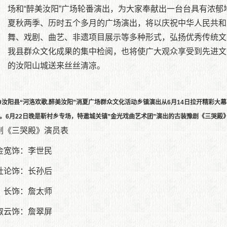
场和“醉美汝阳”广场轮番演出，为大家奉献出一台台具有浓
夏秋两季、历时五个多月的广场演出，将以庆祝中华人民共和
舞、戏剧、曲艺、非遗项目展示等多种形式，弘扬优秀传统文
我县群众文化成果的集中检阅，也将使广大观众享受到先进文
的汝阳山城送来丝丝清凉。
19汝阳县“河洛欢歌.醉美汝阳”消夏广场群众文化活动乡镇演出从6月14日拉开精彩
。6月22日晚是靳村乡专场，特邀城关镇”金光戏曲艺术团”演出的古装豫剧《三哭殿
剧《三哭殿》演员表
金宽饰：李世民
社论饰：长孙后
 长饰：詹太师
淑云饰：詹翠屏