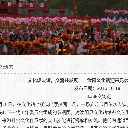
文动态
位置：
汝阳县文化馆|汝阳文化馆|汝阳县人民文化馆
文化促友谊，交流共发展——汝阳文化馆迎来兄
»
群文动态
» 文化促友谊，交流
发布日期：2016-10-18
3.38k次浏览
0月18日，在文化馆七楼演出厅热闹非凡，一场文艺节目依次表
关心下一代工作委员会组成的参观团。对汝阳县文化馆馆办文艺
年来为社会文化作贡献的突出技能进行观摩和交流。他们为远道