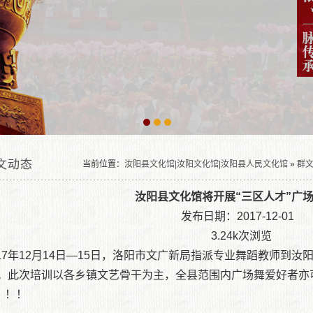
文动态
当前位置：
汝阳县文化馆|汝阳文化馆|汝阳县人民文化馆
»
群
导培训
汝阳县文化馆将开展“三区人才”广
发布日期：2017-12-01
3.24k次浏览
017年12月14日—15日，洛阳市文广新局指派专业舞蹈教师到汝
。
此次培训
以各乡镇文艺骨干为主
，
全县范围内广场舞爱好者亦
！！！