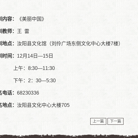
训内容：
《美丽中国》
训教师：
王 雷
训地点：
汝阳县文化馆（刘伶广场东侧文化中心大楼7楼）
训时间：
12月14日—15日
午：8:30—11:30
午：2：30—5:30
名电话：
68230336
名地点：
汝阳县文化中心大楼705
上一篇
下一篇